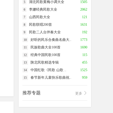
湖北民歌黄梅小调大全
1505
5
汤晶锦《鹿港小镇》
李娜经典民歌大全
2062
6
云南民歌姜丽珍《捉泥鳅》
山西民歌大全
121
7
高保利《天蓝蓝》
民歌联唱200首
1631
8
民歌二人台伴奏大全
192
9
许海霞常春《想亲亲》
好听的民乐合奏曲名曲大..
1773
10
曹格唐子宜吴文瑄《大海》
民族歌曲大全100首
1690
11
唐子宜吴子安《扬基歌》
经典中国民歌100首
115
12
陕北民歌精选专辑
455
13
唐子宜周安信《但愿人长久》
中国红歌《民歌 山歌 ..
1525
14
唐子宜《我的中国心》
春节新年儿童快乐歌曲祝..
959
15
唐子宜《虫儿飞》
推荐专题
唐子宜《让世界充满爱》
更多
周安信唐子宜演唱《但愿人长久》
唐子宜《世上只有妈妈好》