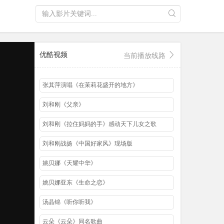
优酷视频
当前播放线路
张其萍演唱《在茉莉花盛开的地方》
刘和刚《父亲》
刘和刚《拉住妈妈的手》感动天下儿女之歌
刘和刚战扬《中国好家风》现场版
姚贝娜《天耀中华》
姚贝娜亚东《生命之恋》
汤晶锦《听你听我》
云朵《云朵》同名歌曲