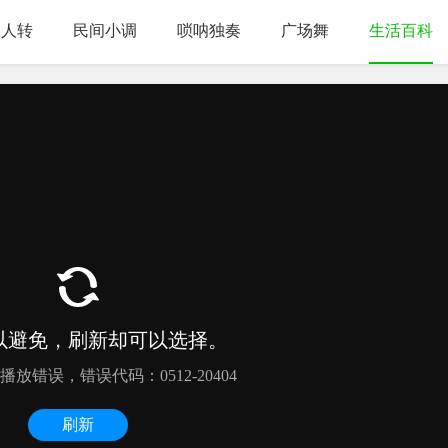
二人转
民间小调
唢呐独奏
广场舞
生活百科