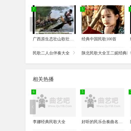
许海霞常春《想亲亲》
曹格唐子宜吴文瑄《大海》
7
5
唐子宜吴子安《扬基歌》
唐子宜周安信《但愿人长久》
唐子宜《我的中国心》
唐子宜《虫儿飞》
广西原生态壮山歌壮族民歌
经典中国民歌100首
唐子宜《让世界充满爱》
周安信唐子宜演唱《但愿人长久》
民歌二人台伴奏大全
陕北民歌大全王二妮经典民
http://www.xiqulou.com/zj/26447/
戏曲大全网www.xiquw.com
相关热播
6
5
李娜经典民歌大全
好听的民乐合奏曲名曲大全