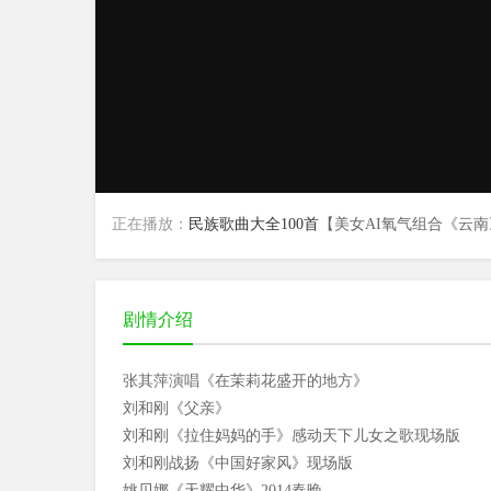
正在播放：
民族歌曲大全100首
【美女AI氧气组合《云南
剧情介绍
张其萍演唱《在茉莉花盛开的地方》
刘和刚《父亲》
刘和刚《拉住妈妈的手》感动天下儿女之歌现场版
刘和刚战扬《中国好家风》现场版
姚贝娜《天耀中华》2014春晚