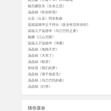
姚贝娜亚东《生命之恋》
汤晶锦《听你听我》
云朵《云朵》同名歌曲
寇福寇德华父子同台《故乡有话告诉你》
寇福儿子寇德华《乌兰巴托之夜》
杨娜《江山无限》
寇福儿子寇德华《鸿雁》
汤晶锦《海阔天空》
汤晶锦《天亮了》
汤晶锦《蜕变》
张钰琪《我们的梦》
汤晶锦《酒干倘卖无》
汤晶锦《乌兰巴托的夜》
汤晶锦《灯塔》
汤晶锦《鹿港小镇》
云南民歌姜丽珍《捉泥鳅》
高保利《天蓝蓝》
猜你喜欢