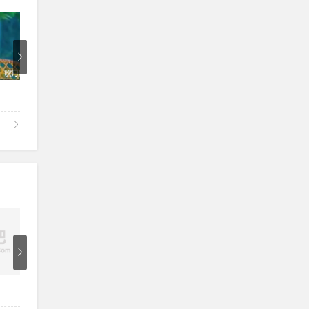
6
3
3
周安信《天之大》
路俊刚《英雄太行》
高旭丽张涛《新人说山西好风光》
山西民歌大全
春节新年儿童快乐歌曲祝福歌曲拜年大全
石占明《亲圪蛋下河洗衣裳》
魏金栋晏菲《新龙船调》
许海霞《茉莉花》
张涛《拜大年》
蒋大为吉米《牡丹之歌》
3
6
7
二月半组合《赶圩归来阿哩哩》
关牧村《打起手鼓唱起歌》
中国红歌《民歌 山歌 小调》专辑
湖北民歌黄梅小调大全
经典民歌2
关牧村《家乡有棵相思柳》