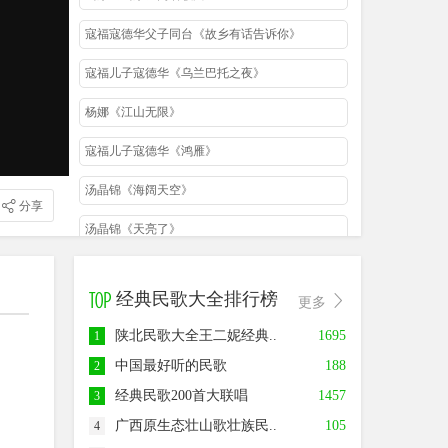
寇福寇德华父子同台《故乡有话告诉你》
寇福儿子寇德华《乌兰巴托之夜》
杨娜《江山无限》
寇福儿子寇德华《鸿雁》
汤晶锦《海阔天空》
分享
汤晶锦《天亮了》
汤晶锦《蜕变》
经典民歌大全排行榜
更多
张钰琪《我们的梦》
陕北民歌大全王二妮经典..
1695
1
汤晶锦《酒干倘卖无》
中国最好听的民歌
188
2
汤晶锦《乌兰巴托的夜》
经典民歌200首大联唱
1457
3
汤晶锦《灯塔》
广西原生态壮山歌壮族民..
105
4