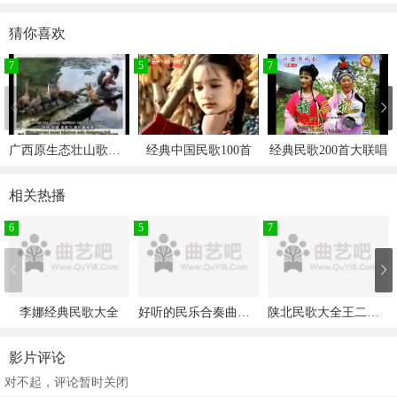
云南民歌姜丽珍《捉泥鳅》
猜你喜欢
高保利《天蓝蓝》
许海霞常春《想亲亲》
7
5
7
曹格唐子宜吴文瑄《大海》
唐子宜吴子安《扬基歌》
唐子宜周安信《但愿人长久》
广西原生态壮山歌壮族民歌
经典中国民歌100首
经典民歌200首大联唱
唐子宜《我的中国心》
唐子宜《虫儿飞》
相关热播
唐子宜《让世界充满爱》
周安信唐子宜演唱《但愿人长久》
6
5
7
http://www.xiqulou.com/zj/26447/
戏曲大全网www.xiquw.com
李娜经典民歌大全
好听的民乐合奏曲名曲大全
陕北民歌大全王二妮经典民歌
影片评论
对不起，评论暂时关闭