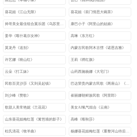
陈思思《幸福小康》
曾乙《我和我的祖国》
葵花姐《江山无限》
葵花姐《前门情思大碗茶》
帅哥美女最佳组合翼乐团《乌苏里船歌》
康巴小子《阿里山的姑娘》
姜华《喀什葛尔女神》
高琳《东方红》
莫龙丹《送别》
内蒙古民歌阿木古愣《诺恩吉雅》
许艺娜《映山红》
王莉《绣红旗》
云朵《打工妹》
山药西施杨娜《大宅门》
民歌百灵沙莎《又到吴起镇》
巴达荣贵内蒙古民歌《两座山》《鸿雁》
刘少峰《赞歌》
崔丽娜朝鲜族民歌《阿里郎》
歌甜人美常艳妮《兰花花》
美女AI氧气组合《云南》
山东葵花姐梅红莲《篱笆墙的影子》
高峰《喀秋莎》
杜氏清花《牧羊曲》
杨娜葵花姐梅红莲《重整河山待后生》