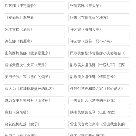
许艺娜《康定情歌》
张涛高琳《拜大年》
《祝酒歌》李光羲
阿来《在那遥远的地方》
阿木古楞《酒歌》
许艺娜《海阔天空》
许艺娜《我愿意》
许艺娜《我是一只小小鸟》
山药西施杨娜《故乡是北京》
民歌伉俪杨涛贺艳娜小夫妻组合《走西口》
雪域天音次仁央宗《天路》
甜歌美人谢佳卿《十送红军》江西民歌
美男子张占宝《雪白的鸽子》
甜歌美女谢佳卿《情深意长》
蒋大为《在哪桃花盛开的地方》
任静付笛声和谐之家《知心爱人》
魅力女中音郭村月《山楂树》
小夫妻组合《梦中的兰花花》
唐毅《麻辣烫》
陕南民歌彭光琴《巴山酒歌》
葵花姐梅红莲《嫂子》
雪山天音次仁央宗《雪山我生长的地方》