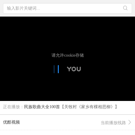
正在播放：
民族歌曲大全100首
【关牧村《家乡有棵相思柳》】
优酷视频
当前播放线路