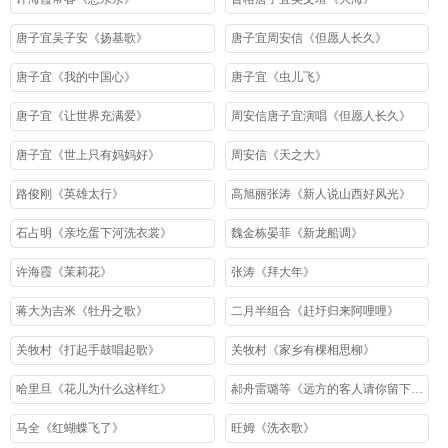
唐子宜吴子安《扬基歌》
唐子宜周安信《但愿人长久》
唐子宜《我的中国心》
唐子宜《虫儿飞》
唐子宜《让世界充满爱》
周安信唐子宜演唱《但愿人长久》
唐子宜《世上只有妈妈好》
周安信《天之大》
路俊刚《英雄太行》
高旭丽张涛《新人说山西好风光》
石占明《亲圪蛋下河洗衣裳》
魏金栋晏菲《新龙船调》
许海霞《茉莉花》
张涛《拜大年》
蒋大为吉米《牡丹之歌》
二月半组合《赶圩归来阿哩哩》
关牧村《打起手鼓唱起歌》
关牧村《家乡有棵相思柳》
哈里旦《花儿为什么这样红》
郝舟雷璐等《远方的客人请你留下来》
马全《红蝴蝶飞了》
旺姆《洗衣歌》