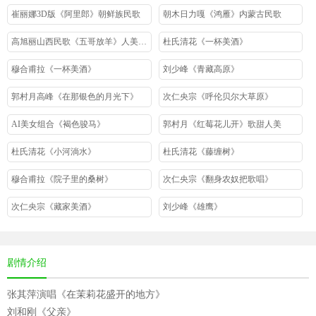
崔丽娜3D版《阿里郎》朝鲜族民歌
朝木日力嘎《鸿雁》内蒙古民歌
高旭丽山西民歌《五哥放羊》人美歌甜
杜氏清花《一杯美酒》
穆合甫拉《一杯美酒》
刘少峰《青藏高原》
郭村月高峰《在那银色的月光下》
次仁央宗《呼伦贝尔大草原》
AI美女组合《褐色骏马》
郭村月《红莓花儿开》歌甜人美
杜氏清花《小河淌水》
杜氏清花《藤缠树》
穆合甫拉《院子里的桑树》
次仁央宗《翻身农奴把歌唱》
次仁央宗《藏家美酒》
刘少峰《雄鹰》
剧情介绍
张其萍演唱《在茉莉花盛开的地方》
刘和刚《父亲》