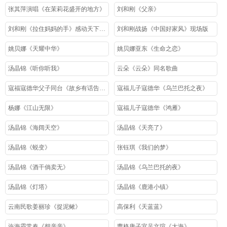
张其萍演唱《在茉莉花盛开的地方》
刘和刚《父亲》
刘和刚《拉住妈妈的手》感动天下儿女之歌
刘和刚战扬《中国好家风》现场版
姚贝娜《天耀中华》
姚贝娜亚东《生命之恋》
汤晶锦《听你听我》
云朵《云朵》同名歌曲
寇福寇德华父子同台《故乡有话告诉你》
寇福儿子寇德华《乌兰巴托之夜》
杨娜《江山无限》
寇福儿子寇德华《鸿雁》
汤晶锦《海阔天空》
汤晶锦《天亮了》
汤晶锦《蜕变》
张钰琪《我们的梦》
汤晶锦《酒干倘卖无》
汤晶锦《乌兰巴托的夜》
汤晶锦《灯塔》
汤晶锦《鹿港小镇》
云南民歌姜丽珍《捉泥鳅》
高保利《天蓝蓝》
许海霞常春《想亲亲》
曹格唐子宜吴文瑄《大海》