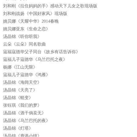
刘和刚《拉住妈妈的手》感动天下儿女之歌现场版
刘和刚战扬《中国好家风》现场版
姚贝娜《天耀中华》2014春晚
姚贝娜亚东《生命之恋》
汤晶锦《听你听我》
云朵《云朵》同名歌曲
寇福寇德华父子同台《故乡有话告诉你》
寇福儿子寇德华《乌兰巴托之夜》
杨娜《江山无限》
寇福儿子寇德华《鸿雁》
汤晶锦《海阔天空》
汤晶锦《天亮了》
汤晶锦《蜕变》
张钰琪《我们的梦》
汤晶锦《酒干倘卖无》
汤晶锦《乌兰巴托的夜》
汤晶锦《灯塔》
汤晶锦《鹿港小镇》