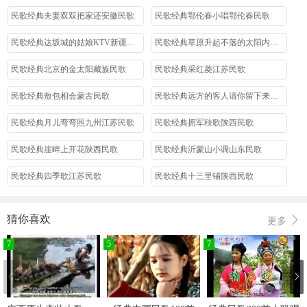
民歌经典夫妻双双把家还安徽民歌
民歌经典鄂伦春小唱鄂伦春民歌
民歌经典达坂城的姑娘KTV新疆民歌
民歌经典草原升起不落的太阳内蒙古民歌
民歌经典北京的金太阳藏族民歌
民歌经典采红菱江苏民歌
民歌经典敖包相会蒙古民歌
民歌经典远方的客人请你留下来云南民歌
民歌经典月儿弯弯照九州江苏民歌
民歌经典拥军秧歌陕西民歌
民歌经典崖畔上开花陕西民歌
民歌经典沂蒙山小调山东民歌
民歌经典四季歌江苏民歌
民歌经典十三里铺陕西民歌
民歌经典金瓶似的小山藏族民歌
民歌经典大河涨水浪淘沙云南民歌
猜你喜欢
更多
民歌经典花儿为什么这样红新疆民歌
民歌经典赶牲灵陕西民歌
7
5
7
民歌经典采茶灯福建民歌
民歌经典浏阳河湖南民歌
民歌经典送情郎东北民歌
东北民歌大姑娘美大姑娘浪