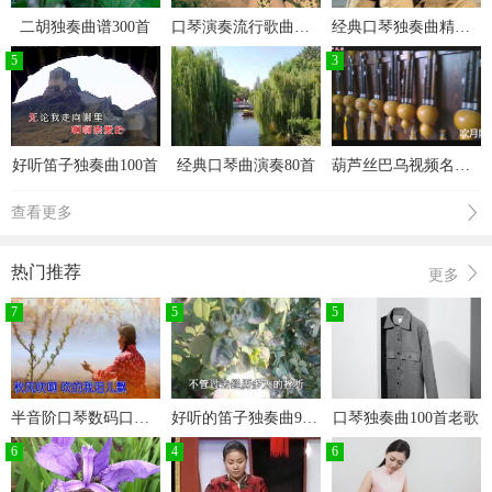
二胡独奏曲谱300首
口琴演奏流行歌曲视频全集
经典口琴独奏曲精选200首
5
3
好听笛子独奏曲100首
经典口琴曲演奏80首
葫芦丝巴乌视频名曲演奏专辑
查看更多
热门推荐
更多
7
5
5
半音阶口琴数码口琴演奏大全
好听的笛子独奏曲90首
口琴独奏曲100首老歌
6
4
6