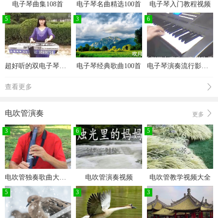
电子琴曲集108首
电子琴名曲精选100首
电子琴入门教程视频
5
3
6
超好听的双电子琴音乐100首
电子琴经典歌曲100首
电子琴演奏流行影视歌曲
查看更多
电吹管演奏
更多
3
6
5
电吹管独奏歌曲大全演奏视频
电吹管演奏视频
电吹管教学视频大全
5
3
3