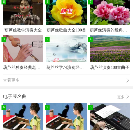
6
4
7
葫芦丝教学演奏大全
葫芦丝歌曲大全100首
葫芦丝演奏的经典老歌100首
3
5
4
葫芦丝独奏经典老歌100首
葫芦丝学习演奏经典歌曲
葫芦丝演奏100首曲子
查看更多
电子琴名曲
更多
6
5
5