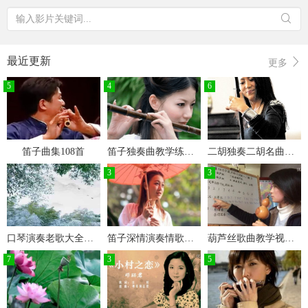
最近更新
更多
5
4
6
笛子曲集108首
笛子独奏曲教学练习示范
二胡独奏二胡名曲与二胡教学视频
3
3
口琴演奏老歌大全集经典老歌口琴独奏
笛子深情演奏情歌笛子曲
葫芦丝歌曲教学视频零基础自学葫芦丝
7
3
5