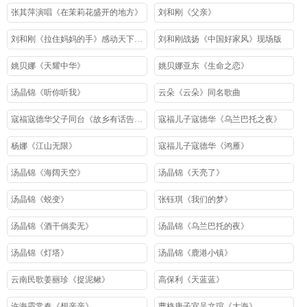
张其萍演唱《在茉莉花盛开的地方》
刘和刚《父亲》
刘和刚《拉住妈妈的手》感动天下儿女之歌
刘和刚战扬《中国好家风》现场版
姚贝娜《天耀中华》
姚贝娜亚东《生命之恋》
汤晶锦《听你听我》
云朵《云朵》同名歌曲
寇福寇德华父子同台《故乡有话告诉你》
寇福儿子寇德华《乌兰巴托之夜》
杨娜《江山无限》
寇福儿子寇德华《鸿雁》
汤晶锦《海阔天空》
汤晶锦《天亮了》
汤晶锦《蜕变》
张钰琪《我们的梦》
汤晶锦《酒干倘卖无》
汤晶锦《乌兰巴托的夜》
汤晶锦《灯塔》
汤晶锦《鹿港小镇》
云南民歌姜丽珍《捉泥鳅》
高保利《天蓝蓝》
许海霞常春《想亲亲》
曹格唐子宜吴文瑄《大海》