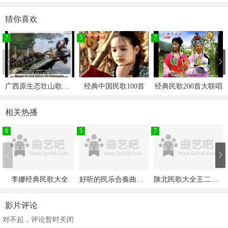
云南民歌姜丽珍《捉泥鳅》
猜你喜欢
高保利《天蓝蓝》
许海霞常春《想亲亲》
7
5
7
曹格唐子宜吴文瑄《大海》
唐子宜吴子安《扬基歌》
唐子宜周安信《但愿人长久》
广西原生态壮山歌壮族民歌
经典中国民歌100首
经典民歌200首大联唱
唐子宜《我的中国心》
唐子宜《虫儿飞》
相关热播
唐子宜《让世界充满爱》
周安信唐子宜演唱《但愿人长久》
6
5
7
http://www.xiqulou.com/zj/26447/
戏曲大全网www.xiquw.com
李娜经典民歌大全
好听的民乐合奏曲名曲大全
陕北民歌大全王二妮经典民歌
影片评论
对不起，评论暂时关闭