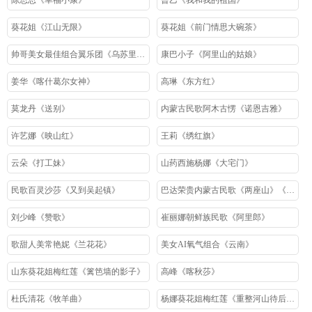
陈思思《幸福小康》
曾乙《我和我的祖国》
葵花姐《江山无限》
葵花姐《前门情思大碗茶》
帅哥美女最佳组合翼乐团《乌苏里船歌》
康巴小子《阿里山的姑娘》
姜华《喀什葛尔女神》
高琳《东方红》
莫龙丹《送别》
内蒙古民歌阿木古愣《诺恩吉雅》
许艺娜《映山红》
王莉《绣红旗》
云朵《打工妹》
山药西施杨娜《大宅门》
民歌百灵沙莎《又到吴起镇》
巴达荣贵内蒙古民歌《两座山》《鸿雁》
刘少峰《赞歌》
崔丽娜朝鲜族民歌《阿里郎》
歌甜人美常艳妮《兰花花》
美女AI氧气组合《云南》
山东葵花姐梅红莲《篱笆墙的影子》
高峰《喀秋莎》
杜氏清花《牧羊曲》
杨娜葵花姐梅红莲《重整河山待后生》