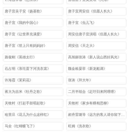
唐子宜吴子安《扬基歌》
唐子宜周安信《但愿人长久》
唐子宜《我的中国心》
唐子宜《虫儿飞》
唐子宜《让世界充满爱》
周安信唐子宜演唱《但愿人长久》
唐子宜《世上只有妈妈好》
周安信《天之大》
路俊刚《英雄太行》
高旭丽张涛《新人说山西好风光》
石占明《亲圪蛋下河洗衣裳》
魏金栋晏菲《新龙船调》
许海霞《茉莉花》
张涛《拜大年》
蒋大为吉米《牡丹之歌》
二月半组合《赶圩归来阿哩哩》
关牧村《打起手鼓唱起歌》
关牧村《家乡有棵相思柳》
哈里旦《花儿为什么这样红》
郝舟雷璐等《远方的客人请你留下来》
马全《红蝴蝶飞了》
旺姆《洗衣歌》