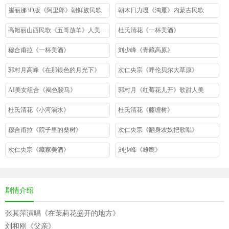
崔丽娜3D版《阿里郎》朝鲜族民歌
朝木日力嘎《鸿雁》内蒙古民歌
高旭丽山西民歌《五哥放羊》人美歌甜
杜氏清花《一杯美酒》
穆合甫拉《一杯美酒》
刘少峰《青藏高原》
郭村月高峰《在那银色的月光下》
次仁央宗《呼伦贝尔大草原》
AI美女组合《褐色骏马》
郭村月《红莓花儿开》歌甜人美
杜氏清花《小河淌水》
杜氏清花《藤缠树》
穆合甫拉《院子里的桑树》
次仁央宗《翻身农奴把歌唱》
次仁央宗《藏家美酒》
刘少峰《雄鹰》
剧情介绍
张其萍演唱《在茉莉花盛开的地方》
刘和刚《父亲》