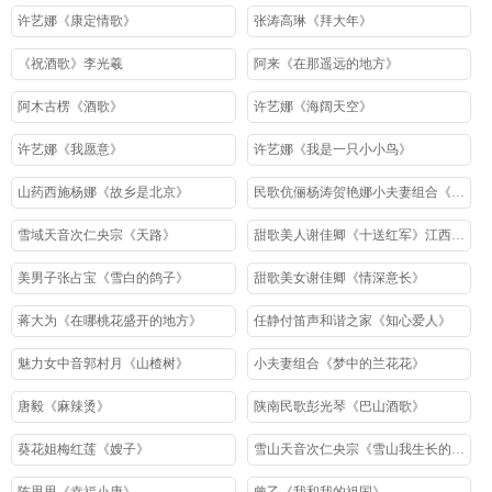
许艺娜《康定情歌》
张涛高琳《拜大年》
《祝酒歌》李光羲
阿来《在那遥远的地方》
阿木古楞《酒歌》
许艺娜《海阔天空》
许艺娜《我愿意》
许艺娜《我是一只小小鸟》
山药西施杨娜《故乡是北京》
民歌伉俪杨涛贺艳娜小夫妻组合《走西口》
雪域天音次仁央宗《天路》
甜歌美人谢佳卿《十送红军》江西民歌
美男子张占宝《雪白的鸽子》
甜歌美女谢佳卿《情深意长》
蒋大为《在哪桃花盛开的地方》
任静付笛声和谐之家《知心爱人》
魅力女中音郭村月《山楂树》
小夫妻组合《梦中的兰花花》
唐毅《麻辣烫》
陕南民歌彭光琴《巴山酒歌》
葵花姐梅红莲《嫂子》
雪山天音次仁央宗《雪山我生长的地方》