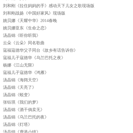
刘和刚《拉住妈妈的手》感动天下儿女之歌现场版
刘和刚战扬《中国好家风》现场版
姚贝娜《天耀中华》2014春晚
姚贝娜亚东《生命之恋》
汤晶锦《听你听我》
云朵《云朵》同名歌曲
寇福寇德华父子同台《故乡有话告诉你》
寇福儿子寇德华《乌兰巴托之夜》
杨娜《江山无限》
寇福儿子寇德华《鸿雁》
汤晶锦《海阔天空》
汤晶锦《天亮了》
汤晶锦《蜕变》
张钰琪《我们的梦》
汤晶锦《酒干倘卖无》
汤晶锦《乌兰巴托的夜》
汤晶锦《灯塔》
汤晶锦《鹿港小镇》