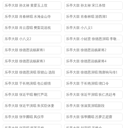
乐亭大鼓 孙太禄 黄爱玉上坟
乐亭大鼓 孙太禄 宋江杀惜
乐亭大鼓 肖春林唱 水淹金山寺
乐亭大鼓 肖春林唱 游西湖1
乐亭大鼓 肖云霞唱 樊梨花送枕
乐亭大鼓 小八义1
乐亭大鼓 小八义2
乐亭大鼓 小姑贤 徐德恩演唱 李敬义伴奏
乐亭大鼓 徐德恩说杨家将1
乐亭大鼓 徐德恩说杨家将2
乐亭大鼓 徐德恩说杨家将3
乐亭大鼓 徐德恩说杨家将4
乐亭大鼓 徐德恩演唱 双锁山 选段
乐亭大鼓 徐德恩演唱 隋唐响马传1
乐亭大鼓 于长艳演唱 包公赔情
乐亭大鼓 于长艳演唱 绕口令
乐亭大鼓 张近平唱 鞭打芦花
乐亭大鼓 张近平演唱 狄仁杰赶考
乐亭大鼓 张近平演唱 朱买臣休妻
乐亭大鼓 张淑英演唱新段
乐亭大鼓 张学圃唱 凤仪亭
乐亭大鼓 張學圃唱 呂夢正趕齋