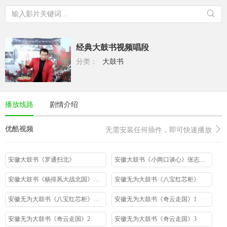
经典大鼓书视频唱段
分类：
大鼓书
播放线路
剧情介绍
优酷视频
无需安装任何插件，即可快速播放
安徽大鼓书《罗通扫北》
安徽大鼓书《小两口谈心》张志云演唱
安徽大鼓书《杨排风大战北国》第1集
安徽无为大鼓书《八宝红芯柜》
安徽无为大鼓书《八宝红芯柜》第3集
安徽无为大鼓书《奇云走国》1
安徽无为大鼓书《奇云走国》2
安徽无为大鼓书《奇云走国》3