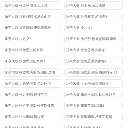
乐亭大鼓 孙太禄 黄爱玉上坟
乐亭大鼓 孙太禄 宋江杀惜
乐亭大鼓 肖春林唱 水淹金山寺
乐亭大鼓 肖春林唱 游西湖1
乐亭大鼓 肖云霞唱 樊梨花送枕
乐亭大鼓 小八义1
乐亭大鼓 小八义2
乐亭大鼓 小姑贤 徐德恩演唱 李敬义伴奏
乐亭大鼓 徐德恩说杨家将1
乐亭大鼓 徐德恩说杨家将2
乐亭大鼓 徐德恩说杨家将3
乐亭大鼓 徐德恩说杨家将4
乐亭大鼓 徐德恩演唱 双锁山 选段
乐亭大鼓 徐德恩演唱 隋唐响马传1
乐亭大鼓 于长艳演唱 包公赔情
乐亭大鼓 于长艳演唱 绕口令
乐亭大鼓 张近平唱 鞭打芦花
乐亭大鼓 张近平演唱 狄仁杰赶考
乐亭大鼓 张近平演唱 朱买臣休妻
乐亭大鼓 张淑英演唱新段
乐亭大鼓 张学圃唱 凤仪亭
乐亭大鼓 張學圃唱 呂夢正趕齋