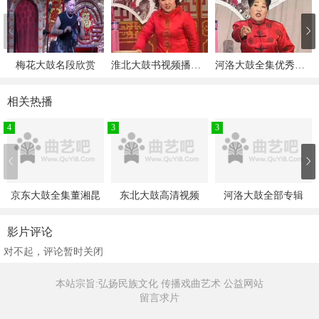
敬义伴奏乐亭大鼓 徐德恩说杨家将1乐亭大鼓 徐德恩说杨家将2乐亭大
鼓 徐德恩说杨家将3乐亭大鼓 徐德恩说杨家将4乐亭大鼓 徐德恩演唱
双锁山 选段乐亭大鼓 徐德恩演唱 隋唐响马传1乐亭大鼓 于长艳演唱
梅花大鼓名段欣赏
淮北大鼓书视频播放淮北大鼓全集
河洛大鼓全集优秀唱段
包公赔情乐亭大鼓 于长艳演唱 绕口令乐亭大鼓 张近平唱 鞭打芦花乐
亭大鼓 张近平演唱 狄仁杰赶考乐亭大鼓 张近平演唱 朱买臣休妻乐亭
相关热播
大鼓 张淑英演唱新段乐亭大鼓 张学圃唱 凤仪亭乐亭大鼓 張學圃唱 呂
夢正趕齋乐亭大鼓 赵蕊唱 韩英见娘乐亭大鼓 赵蕊唱 蓝桥会乐亭大鼓
4
3
3
赵蕊唱 双锁山乐亭大鼓 赵蕊唱 小八义2乐亭大鼓 赵蕊演唱 古城会乐
亭大鼓 赵蕊演唱 三下寒江乐亭大鼓 赵淑芬唱 王成精神代代传乐亭大
鼓 珍贵资料 张学圃唱 九腔十八调 原稿乐亭大鼓 著名三弦大师赵义伴
奏曲乐亭大鼓《白壁歌》贾幼然乐亭大鼓《鞭打芦花》刘瑞峰乐亭大
京东大鼓全集董湘昆
东北大鼓高清视频
河洛大鼓全部专辑
鼓《草船借箭》刘瑞峰 乐亭大鼓《大西厢》贾幼然乐亭大鼓《大西
厢》靳文然乐亭大鼓《大西厢》刘少然 乐亭大鼓《单刀赴会》贾幼然
影片评论
乐亭大鼓《貂蝉进帐》靳文然乐亭大鼓《樊金定骂城》贾幼然乐亭大
对不起，评论暂时关闭
鼓《凤仪亭》靳文然乐亭大鼓《古城会》贾幼然乐亭大鼓《金山寺》
靳文然乐亭大鼓《拷红》靳文然乐亭大鼓《蓝桥会》贾幼然乐亭大鼓
本站宗旨:弘扬民族文化 传播戏曲艺术 公益网站
《蓝桥会》靳文然乐亭大鼓《芦花荡》靳文然乐亭大鼓《芦花荡》刘
留言求片
瑞峰乐亭大鼓《鲁达除霸》刘瑞峰乐亭大鼓《巧种六九麦》靳文然乐