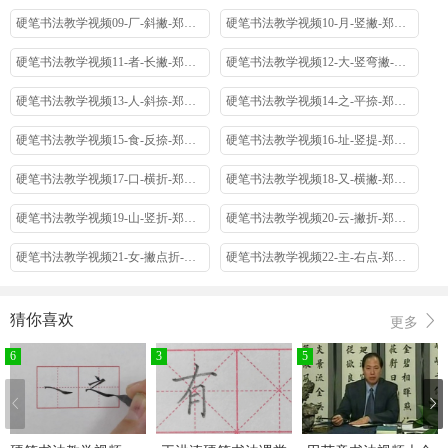
硬笔书法教学视频09-厂-斜撇-郑明瑾示范
硬笔书法教学视频10-月-竖撇-郑明瑾示范
硬笔书法教学视频11-者-长撇-郑明瑾示范
硬笔书法教学视频12-大-竖弯撇-郑明瑾示范
硬笔书法教学视频13-人-斜捺-郑明瑾示范
硬笔书法教学视频14-之-平捺-郑明瑾示范
硬笔书法教学视频15-食-反捺-郑明瑾示范
硬笔书法教学视频16-址-竖提-郑明瑾示范
硬笔书法教学视频17-口-横折-郑明瑾示范
硬笔书法教学视频18-又-横撇-郑明瑾示范
硬笔书法教学视频19-山-竖折-郑明瑾示范
硬笔书法教学视频20-云-撇折-郑明瑾示范
硬笔书法教学视频21-女-撇点折-郑明瑾示范
硬笔书法教学视频22-主-右点-郑明瑾示范
硬笔书法教学视频23-小-左点-毛笔和铅笔-郑明瑾示范
硬笔书法教学视频24-不-长点-郑明瑾示范
猜你喜欢
更多
硬笔书法教学视频25-寸-竖钩-郑明瑾示范
硬笔书法教学视频26-子-弯钩-郑明瑾示范
6
3
5
硬笔书法教学视频27-宁-横钩-郑明瑾示范
硬笔书法教学视频28-戈-斜钩-郑明瑾示范
硬笔书法教学视频29-无-竖弯钩-郑明瑾示范
硬笔书法教学视频30-四-竖弯-郑明瑾示范