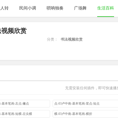
二人转
民间小调
唢呐独奏
广场舞
生活百科
法视频欣赏
分类：
书法视频欣赏
无需安装任何插件，即可快速播
南-基本笔画-左点-撇点
点-03卢中南-基本笔画-竖点-短点
南-基本笔画-短横-左尖横
横-03卢中南-基本笔画-横折