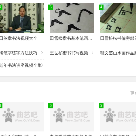
5
3
4
田英章书法视频大全
田雪松楷书基本笔画讲解视频
钢笔字练字方法技巧
王世祯楷书书写视频
靳文艺山水画作品
频
老年书法讲座视频全集
更
4
6
5