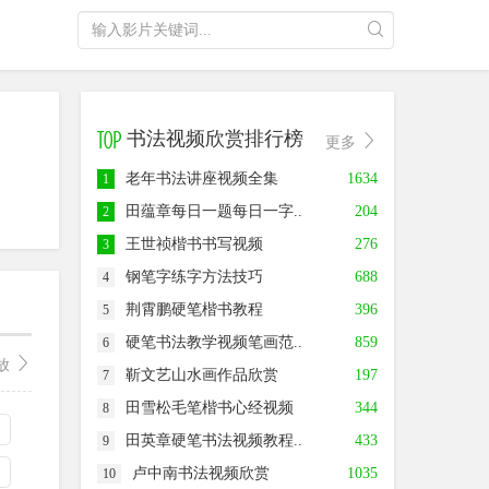
书法视频欣赏排行榜
更多
老年书法讲座视频全集
1634
1
田蕴章每日一题每日一字..
204
2
王世祯楷书书写视频
276
3
钢笔字练字方法技巧
688
4
荆霄鹏硬笔楷书教程
396
5
硬笔书法教学视频笔画范..
859
6
放
靳文艺山水画作品欣赏
197
7
田雪松毛笔楷书心经视频
344
8
田英章硬笔书法视频教程..
433
9
卢中南书法视频欣赏
1035
10