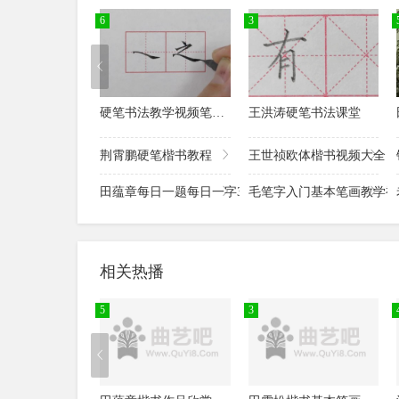
6
3
硬笔书法教学视频笔画范字教程全集
王洪涛硬笔书法课堂
荆霄鹏硬笔楷书教程
王世祯欧体楷书视频大全
田蕴章每日一题每日一字365集书法讲座
毛笔字入门基本笔画教学视
相关热播
5
3