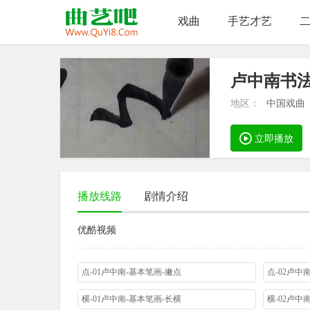
戏曲
手艺才艺
卢中南书
地区：
中国戏曲
立即播放
播放线路
剧情介绍
优酷视频
点-01卢中南-基本笔画-撇点
点-02卢中
横-01卢中南-基本笔画-长横
横-02卢中