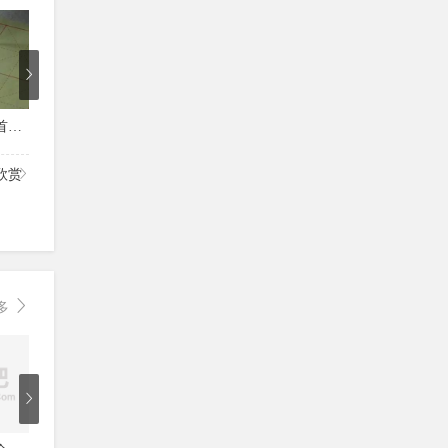
4
5
5
田雪松楷书偏旁部首讲解视频43讲
汉字田字格写法大全
田蕴章楷书作品欣赏
卢中南书
欣赏
多
5
4
6