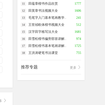
田蕴章楷书作品欣赏
1777
11
田英章书法视频大全
1606
12
毛笔字入门基本笔画教学..
241
13
王世祯欧体楷书视频大全
512
14
汉字田字格写法大全
1681
15
田雪松楷书偏旁部首讲解..
974
16
田雪松楷书基本笔画讲解..
1725
17
王洪涛硬笔书法课堂
755
18
推荐专题
更多
多