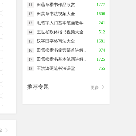
田蕴章楷书作品欣赏
1777
11
田英章书法视频大全
1606
12
毛笔字入门基本笔画教学..
241
13
王世祯欧体楷书视频大全
512
14
汉字田字格写法大全
1681
15
田雪松楷书偏旁部首讲解..
974
16
田雪松楷书基本笔画讲解..
1725
17
王洪涛硬笔书法课堂
755
18
推荐专题
更多
多