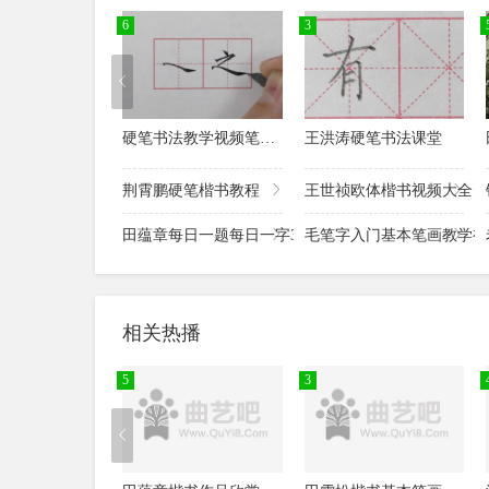
充字的写法
抽字的写法
6
3
闯字的写法
垂字的写法
此字的写法
次字的写法
打字的写法
单字的写法
硬笔书法教学视频笔画范字教程全集
王洪涛硬笔书法课堂
当字的写法
荡字的写法
荆霄鹏硬笔楷书教程
王世祯欧体楷书视频大全
倒字的写法
到字的写法
田蕴章每日一题每日一字365集书法讲座
毛笔字入门基本笔画教学视
低字的写法
地字的写法
点字的写法
店字的写法
相关热播
定字的写法
丢字的写法
5
3
动字的写法
都字的写法
朵字的写法
反字的写法
方字的写法
房字的写法