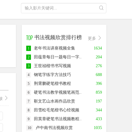
书法视频欣赏排行榜
更多
老年书法讲座视频全集
1634
1
田蕴章每日一题每日一字..
204
2
王世祯楷书书写视频
276
3
钢笔字练字方法技巧
688
4
荆霄鹏硬笔楷书教程
396
5
硬笔书法教学视频笔画范..
859
6
放
靳文艺山水画作品欣赏
197
7
田雪松毛笔楷书心经视频
344
8
田英章硬笔书法视频教程..
433
9
卢中南书法视频欣赏
1035
10