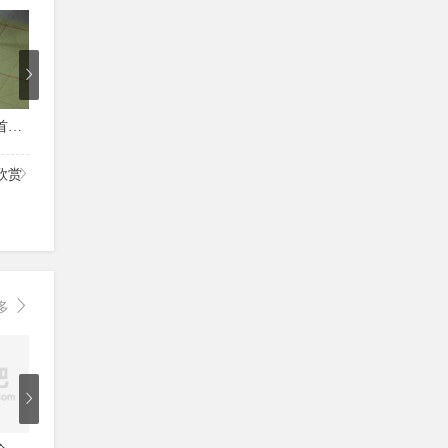
4
5
5
田雪松楷书偏旁部首讲解视频43讲
汉字田字格写法大全
田蕴章楷书作品欣赏
卢中南书
欣赏
多
5
4
6