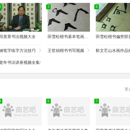
床字的写法
5
3
4
春字的写法
村字的写法
蛋字的写法
田英章书法视频大全
田雪松楷书基本笔画讲解视频
导字的写法
钢笔字练字方法技巧
王世祯楷书书写视频
靳文艺山水画作品
邓字的写法
频
老年书法讲座视频全集
递字的写法
掉字的写法
更
冬字的写法
4
6
5
豆字的写法
饭字的写法
纺字的写法