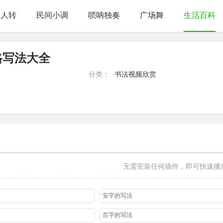
二人转
民间小调
唢呐独奏
广场舞
生活百科
格写法大全
分类：
书法视频欣赏
无需安装任何插件，即可快速播
安字的写法
百字的写法