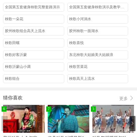
全国第五套健身秧歌完整套路演示
全国第五套健身秧歌演示及教学全集
秧歌一朵花
秧歌小河淌水
胶州秧歌组合高天上流水
胶州秧歌一面湖水
秧歌田螺
秧歌喜悦
秧歌好客沂蒙
东北秧歌大姑娘美大姑娘浪
秧歌沂蒙山小调
秧歌苦菜花
秧歌组合
秧歌高天上流水
秧歌群舞
秧歌板蓝花儿开
猜你喜欢
更多
秧歌东北秧歌
秧歌秋天的童话
6
7
5
海阳秧歌弹起我心爱的土琵琶2
海阳秧歌弹起我心爱的土琵琶1
秧歌绣红旗
胶州秧歌独舞《雪中梅》