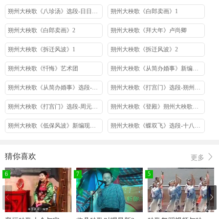
朔州大秧歌《八珍汤》选段-日日盼夜夜想何日团圆高鸿叶解翠玲
朔州大秧歌《白郎卖画》1
朔州大秧歌《白郎卖画》2
朔州大秧歌《拜大年》卢尚卿
朔州大秧歌《拆迁风波》1
朔州大秧歌《拆迁风波》2
朔州大秧歌《忏悔》艺术团
朔州大秧歌《从简办婚事》新编小戏
朔州大秧歌《从简办婚事》选段-贾英华
朔州大秧歌《打宫门》选段-朔州大秧歌剧团
朔州大秧歌《打宫门》选段-周元金翠花早期录音
朔州大秧歌《登殿》朔州大秧歌剧团在梵王寺村
朔州大秧歌《低保风波》新编现代戏
朔州大秧歌《蝶双飞》选段-十八相送
朔州大秧歌《对莲花》选段-贾桃桃
朔州大秧歌《对菱花》1朔州大秧歌剧团
猜你喜欢
更多
朔州大秧歌《对菱花》2朔州大秧歌剧团
朔州大秧歌《对菱花》贾秀兰高改娥勾梅梅杨海赵建忠
6
7
5
朔州大秧歌《二进宫》1尹翠兰卢尚卿贾继雄等
朔州大秧歌《二进宫》2尹翠兰卢尚卿贾继雄等
朔州大秧歌《夫妻泥窑》金翠花侯启
朔州大秧歌《赶脚》