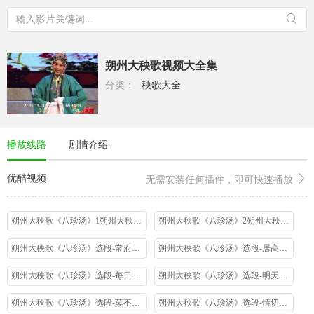
朔州大秧歌视频大全集
分类：
秧歌大全
播放线路
剧情介绍
优酷视频
无需安装任何插件，即可快速播放
朔州大秧歌《八珍汤》1朔州大秧歌剧团2018春节
朔州大秧歌《八珍汤》2朔州大秧歌剧团2018春节
朔州大秧歌《八珍汤》选段-常府做事太无理孟云花
朔州大秧歌《八珍汤》选段-居高官我不会忘记妻糟糠郑亚琼高鸿叶
朔州大秧歌《八珍汤》选段-每日里思亲娘两眼望穿林慧霞
朔州大秧歌《八珍汤》选段-明天是老爷三十大寿到张涛
朔州大秧歌《八珍汤》选段-莫不是与孩儿梦中相见-朔州大秧歌剧团
朔州大秧歌《八珍汤》选段-情切切思老母痛断肝肠解翠玲