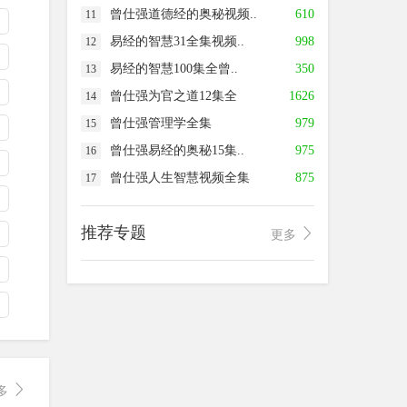
曾仕强道德经的奥秘视频..
610
11
易经的智慧31全集视频..
998
12
易经的智慧100集全曾..
350
13
曾仕强为官之道12集全
1626
14
曾仕强管理学全集
979
15
曾仕强易经的奥秘15集..
975
16
曾仕强人生智慧视频全集
875
17
推荐专题
更多
多