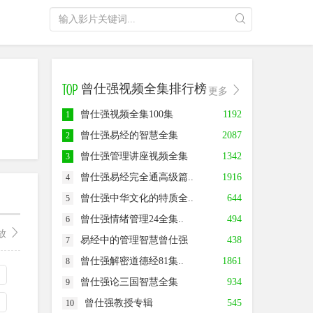
曾仕强视频全集排行榜
更多
曾仕强视频全集100集
1192
1
曾仕强易经的智慧全集
2087
2
曾仕强管理讲座视频全集
1342
3
曾仕强易经完全通高级篇..
1916
4
曾仕强中华文化的特质全..
644
5
曾仕强情绪管理24全集..
494
6
放
易经中的管理智慧曾仕强
438
7
曾仕强解密道德经81集..
1861
8
曾仕强论三国智慧全集
934
9
曾仕强教授专辑
545
10