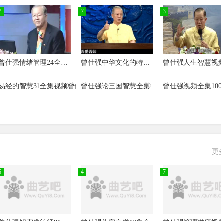
道德经-35往而不害
曾仕强 解密道德经-36以柔克刚
7
7
3
道德经-38上德不德
曾仕强 解密道德经-39贱为贵本
道德经-41大器免成
曾仕强 解密道德经-42三生万物
道德经-44知足不辱
曾仕强 解密道德经-45大成若缺
曾仕强情绪管理24全集免费听
曾仕强中华文化的特质全集
道德经-48为道日损
曾仕强 解密道德经-49圣无常心
易经的智慧31全集视频曾仕强
曾仕强论三国智慧全集
曾仕强视频全集10
道德经-51尊道贵德
曾仕强 解密道德经-52没身不殆
完整版
道德经-54以身观身
曾仕强 解密道德经-55含德之厚
道德经-57治国之道
曾仕强 解密道德经-58福祸相依
更
道德经-60道莅天下
曾仕强 解密道德经-61大者为下
6
4
7
道德经-63报怨以德
曾仕强 解密道德经-64未兆易谋
道德经-66不争之争
曾仕强 为官之道01 学而优则仕
之道03 明明德为先
曾仕强 为官之道04 为人民服务