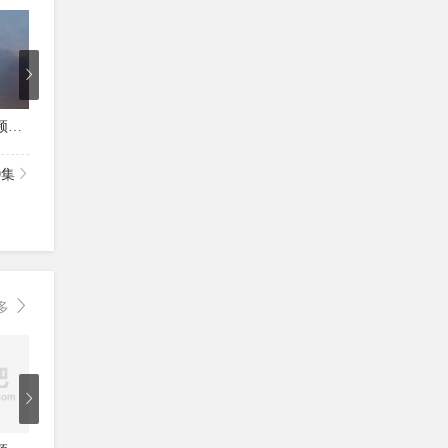
5
7
4
曾仕强人生智慧视频全集
曾仕强教授专辑
曾仕强易经完全通高级篇课程全集
曾仕强管
0集
多
7
4
4