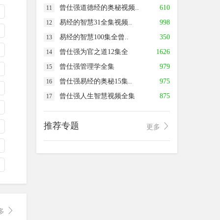
曾仕强道德经的奥秘视频..
610
11
易经的智慧31全集视频..
998
12
易经的智慧100集全曾..
350
13
曾仕强为官之道12集全
1626
14
曾仕强管理学全集
979
15
曾仕强易经的奥秘15集..
975
16
曾仕强人生智慧视频全集
875
17
推荐专题
更多
多