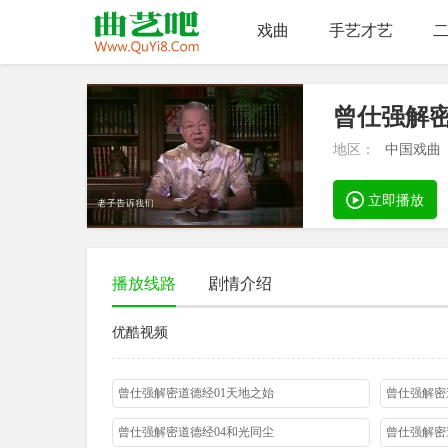
戏曲
手艺才艺
曾仕强解密
地区：
中国戏曲
立即播放
播放线路
剧情介绍
优酷视频
曾仕强解密道德经01天地之始
曾仕强解密
曾仕强解密道德经04和光同尘
曾仕强解密