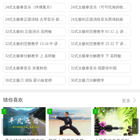
24式太极拳音乐《伴佛素月》
24式太极拳音乐《可可托海的牧羊人》
24式太极拳正面演练 古琴音乐 探清水河
24太极剑正面演练音乐西湖姑娘
32式太极剑 正面演示 吴阿敏
32式太极剑完整教学 01-12 上 讲演 吴阿敏
32式太极剑完整教学 13-24 中 讲演 吴阿敏
32式太极剑完整教学 25-32 下 讲演 吴阿敏
32式太极拳分解教学 上 吴阿敏
32式太极拳分解教学 下 吴阿敏
32式太极拳音乐 东篱秋色
32式太极拳音乐 我爱你中国
36式太极刀 演练 梁小妹老师
36式太极刀分解教学
36式太极拳国际武术竞赛套路 背面演示
36式太极扇 背面演练 杨丽
猜你喜欢
更多
42式花样太极拳演练
42式太极剑 演练 易鹏 世界太极冠军
7
6
5
42式太极剑分解教学 01-05式 吴阿敏
42式太极剑分解教学 06-11式 吴阿敏
42式太极剑分解教学 12-16式 吴阿敏
42式太极剑分解教学 17-21式 吴阿敏