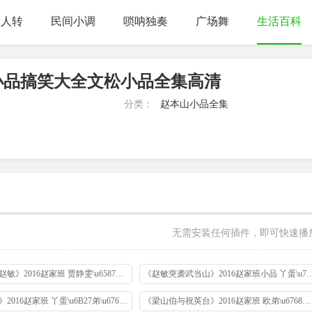
二人转
民间小调
唢呐独奏
广场舞
生活百科
松小品搞笑大全文松小品全集高清
分类：
赵本山小品全集
无需安装任何插件，即可快速播
《张无忌与赵敏》2016赵家班 贾静雯\u6587松小品全集《张无忌与赵敏》
《赵敏突袭武当山》2016赵家班小品 丫蛋\u7A0B野\u6
《超级奶爸》2016赵家班 丫蛋\u6B27弟\u6768冰\u7A0B野\u6587松小品全集《超级奶爸》
《梁山伯与祝英台》2016赵家班 欧弟\u6768冰\u4E2B蛋\u6587松小品全集《梁山伯与祝英台》