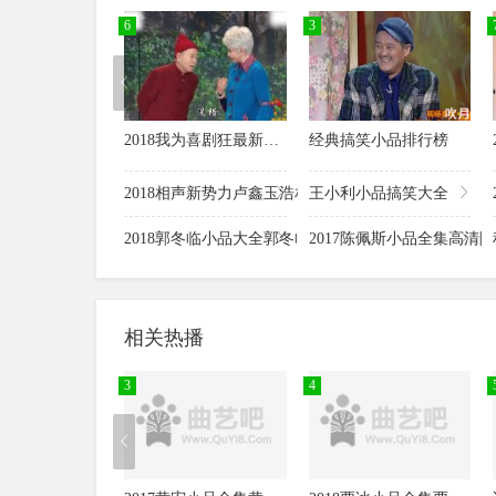
6
3
2018我为喜剧狂最新搞笑大全
经典搞笑小品排行榜
2018相声新势力卢鑫玉浩相声全集
王小利小品搞笑大全
2018郭冬临小品大全郭冬临2018春..
2017陈佩斯小品全集高清陈
相关热播
3
4