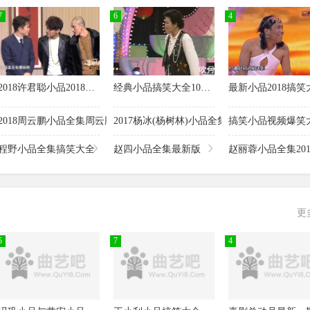
7
6
4
2018许君聪小品2018许君聪小品全集搞笑大全
经典小品搞笑大全100个
最新小品2018搞笑
2018周云鹏小品全集周云鹏小品全集高..
2017杨冰(杨树林)小品全集杨冰(杨..
搞笑小品视频爆笑
佩斯朱时茂..
程野小品全集搞笑大全
赵四小品全集最新版
赵丽蓉小品全集201
更
5
7
4