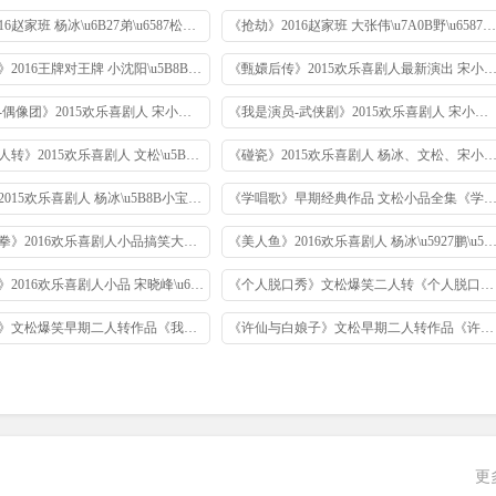
《选角》2016赵家班 杨冰\u6B27弟\u6587松小品全集《选角》
《抢劫》2016赵家班 大张伟\u7A0B野\u6587松小品全集《抢劫
《喜王之争》2016王牌对王牌 小沈阳\u5B8B小宝\u6587松小品搞笑大全《喜王之争》
《甄嬛后传》2015欢乐喜剧人最新演出 宋小宝\u6587松小品全集《
《我是演员-偶像团》2015欢乐喜剧人 宋小宝\u5C0F沈阳\u6587松小品全集《我是演员-偶像团》
《我是演员-武侠剧》2015欢乐喜剧人 宋小宝\u5C0F沈阳\u6587松小品全集《我是演员-武侠剧》
《我们的二人转》2015欢乐喜剧人 文松\u5B8B小宝小品搞笑大全《我们的二人转》
《碰瓷》2015欢乐喜剧人 杨冰、文松、宋小宝小品搞笑大全
《铡美案》2015欢乐喜剧人 杨冰\u5B8B小宝\u6587松小品搞笑大全《铡美案》
《学唱歌》早期经典作品 文松小品全集《学
《少女萌萌拳》2016欢乐喜剧人小品搞笑大全 文松小品全集《少女萌萌拳》
《美人鱼》2016欢乐喜剧人 杨冰\u5927鹏\u5B8B小宝\u6587松小品全集
《道上的事》2016欢乐喜剧人小品 宋晓峰\u6768冰\u6587松小品全集《道上的事》
《个人脱口秀》文松爆笑二人转《个人脱口秀》
《我是文松》文松爆笑早期二人转作品《我是文松》
《许仙与白娘子》文松早期二人转作品《许仙与白娘子》
更