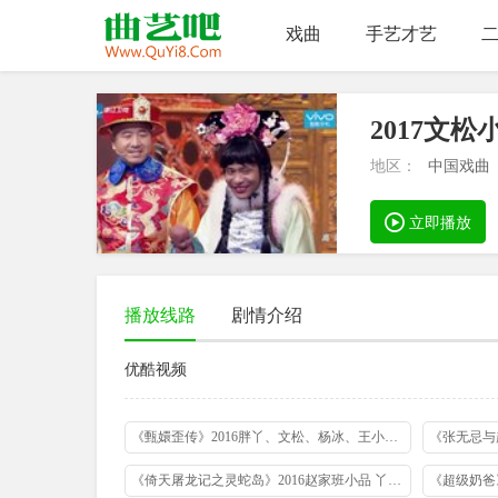
戏曲
手艺才艺
2017文
地区：
中国戏曲
立即播放
播放线路
剧情介绍
优酷视频
《甄嬛歪传》2016胖丫、文松、杨冰、王小利、宋小宝小品搞笑大全《甄嬛歪传》
《倚天屠龙记之灵蛇岛》2016赵家班小品 丫蛋\u6587松小品搞笑大全《倚天屠龙记之灵蛇岛》