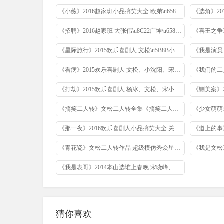
《小薇》2016赵家班小品搞笑大全 欧弟\u6587松小品全集《小薇》
《招聘》2016赵家班 大张伟\u8C22广坤\u6587松小品全集《招聘》
《星际旅行》2015欢乐喜剧人 文松\u5B8B小宝小品搞笑大全《星际旅行》
《看病》2015欢乐喜剧人 文松、小沈阳、宋小宝小品搞笑大全《看病》
《打劫》2015欢乐喜剧人 杨冰、文松、宋小宝小品搞笑大全《打劫》
《搞笑二人转》文松二人转全集《搞笑二人转》
《那一夜》2016欢乐喜剧人小品搞笑大全 关婷娜\u6768冰\u6587松小品全集《那一夜》
《青花瓷》文松二人转作品 超级模仿秀众星版《青花瓷》
《我是表哥》2014本山选谁上春晚 宋晓峰、文松小品搞笑大全《我是表哥》
猜你喜欢