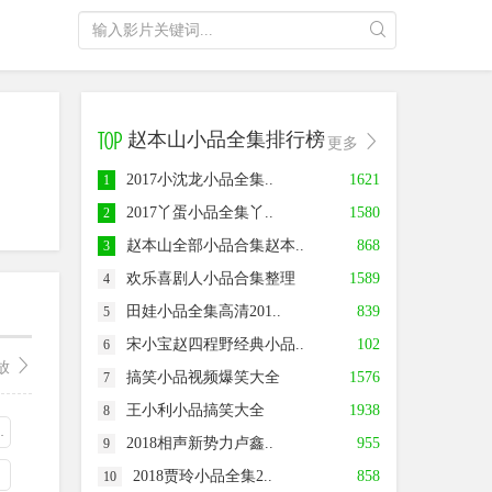
赵本山小品全集排行榜
更多
2017小沈龙小品全集..
1621
1
2017丫蛋小品全集丫..
1580
2
赵本山全部小品合集赵本..
868
3
欢乐喜剧人小品合集整理
1589
4
田娃小品全集高清201..
839
5
宋小宝赵四程野经典小品..
102
6
放
搞笑小品视频爆笑大全
1576
7
王小利小品搞笑大全
1938
8
587松小品全集《赵敏突袭武当山》
2018相声新势力卢鑫..
955
9
2018贾玲小品全集2..
858
10