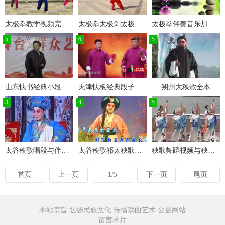
太极拳教学视频完整版
太极拳太极剑太极刀教学示范
太极拳伴奏音乐加长版50首
5
6
5
山东快书经典小段子大全
天津快板经典段子大全
朔州大秧歌全本
3
4
5
太谷秧歌唱段与伴奏大全
太谷秧歌祁太秧歌伴奏大全
秧歌舞蹈视频与秧歌舞曲大全
首页
上一页
1/5
下一页
尾页
本站宗旨:弘扬民族文化 传播戏曲艺术 公益网站
留言求片