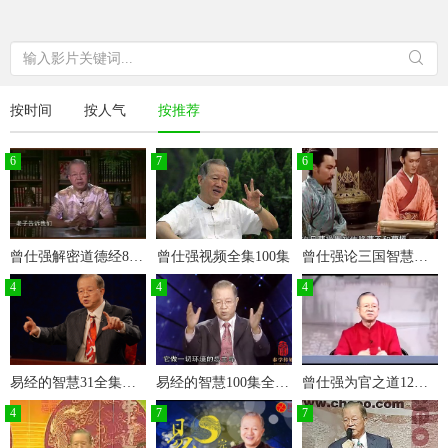
按时间
按人气
按推荐
6
7
6
曾仕强解密道德经81集全完整版
曾仕强视频全集100集
曾仕强论三国智慧全集
4
4
4
易经的智慧31全集视频曾仕强
易经的智慧100集全曾仕强
曾仕强为官之道12集全
4
7
7