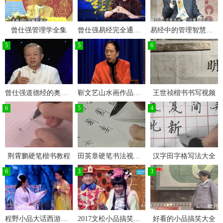
曾仕强管理学全集
曾仕强易经完全通高级篇课程全集
易经中的管理智慧曾仕强
5
5
6
曾仕强道德经的奥秘视频全集免费
靳文艺山水画作品欣赏
王世祯楷书书写视频
6
5
4
荆霄鹏硬笔楷书教程
田英章硬笔书法视频教程全集
汉字田字格写法大全
6
3
3
程野小品大话西游新盘丝洞搞笑小品
2017文松小品搞笑大全文松小品全集高清
好看的小品搞笑大全