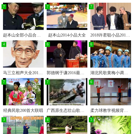
7
7
7
赵本山全部小品合集赵本山最新小品
赵本山2014小品大全
2018许君聪小品2018许君聪小品全集搞笑大全
4
6
6
马三立相声大全2017最新相声全集
郭德纲于谦2016最新相声郭德纲于谦相声全集
湖北民歌黄梅小调大全
7
7
6
经典民歌200首大联唱
广西原生态壮山歌壮族民歌
柔力球教学视频背面示范
3
4
5